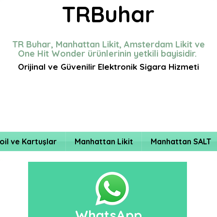
TRBuhar
TR Buhar, Manhattan Likit, Amsterdam Likit ve
One Hit Wonder ürünlerinin yetkili bayisidir.
Orijinal ve Güvenilir Elektronik Sigara Hizmeti
oil ve Kartuşlar
Manhattan Likit
Manhattan SALT
WhatsApp