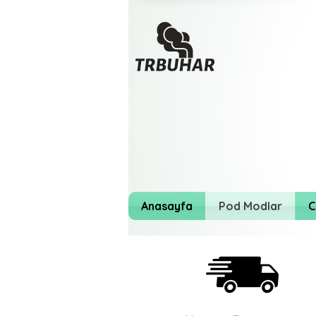
Anasayfa
Pod Modlar
C