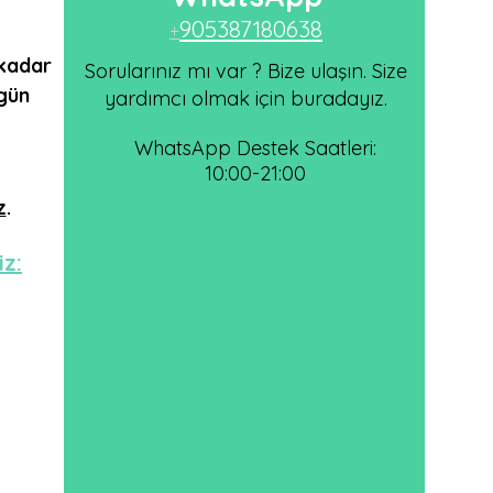
905387180638
+
kadar
Sorularınız mı var ? Bize ulaşın. Size
 gün
yardımcı olmak için buradayız.
WhatsApp Destek Saatleri:
10:00-21:00
z
.
iz: