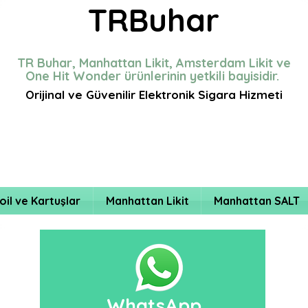
TRBuhar
TR Buhar, Manhattan Likit, Amsterdam Likit ve
One Hit Wonder ürünlerinin yetkili bayisidir.
Orijinal ve Güvenilir Elektronik Sigara Hizmeti
oil ve Kartuşlar
Manhattan Likit
Manhattan SALT
WhatsApp