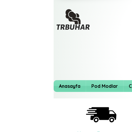
Anasayfa
Pod Modlar
C