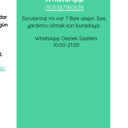
905387180638
+
dar
Sorularınız mı var ? Bize ulaşın. Size
 gün
yardımcı olmak için buradayız.
WhatsApp Destek Saatleri:
10:00-21:00
z
.
iz: